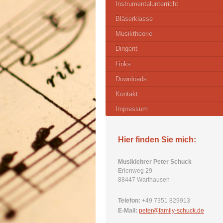
Instrumentalunterricht
Bläserklasse
Musiktheorie
Dirigent
Links
Downloads
Kontakt
Impressum
Hier finden Sie mich:
Musiklehrer Peter Schuck
Erlenweg 29
88447 Warthausen
Telefon:
+49 7351 829913
E-Mail:
peter@family-schuck.de