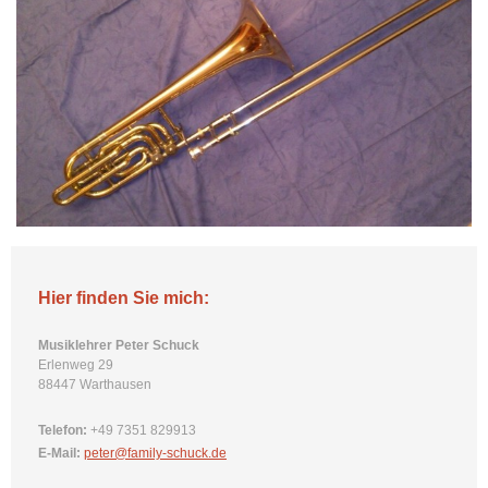
Hier finden Sie mich:
Musiklehrer Peter Schuck
Erlenweg 29
88447 Warthausen
Telefon:
+49 7351 829913
E-Mail:
peter@family-schuck.de