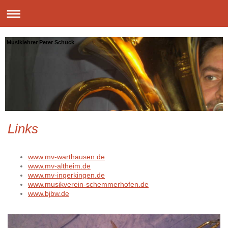
Musiklehrer Peter Schuck
Links
www.mv-warthausen.de
www.mv-altheim.de
www.mv-ingerkingen.de
www.musikverein-schemmerhofen.de
www.bjbw.de