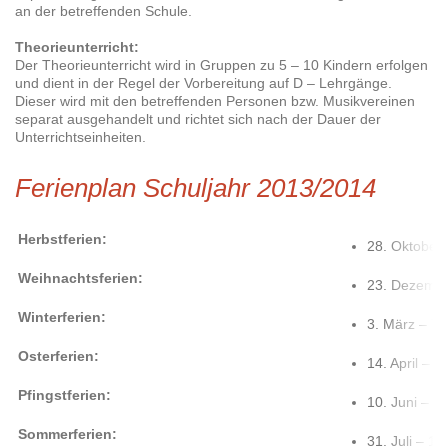
an der betreffenden Schule.
Theorieunterricht:
Der Theorieunterricht wird in Gruppen zu 5 – 10 Kindern erfolgen
und dient in der Regel der Vorbereitung auf D – Lehrgänge.
Dieser wird mit den betreffenden Personen bzw. Musikvereinen
separat ausgehandelt und richtet sich nach der Dauer der
Unterrichtseinheiten.
Ferienplan Schuljahr 2013/2014
Herbstferien:
28. Oktober 
Weihnachtsferien:
23. Dezembe
Winterferien:
3. März – 7.
Osterferien:
14. April – 2
Pfingstferien:
10. Juni – 2
Sommerferien:
31. Juli – 1