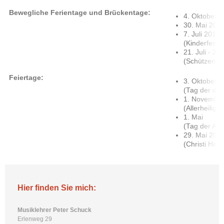
Bewegliche Ferientage und Brückentage:
4. Oktober 
30. Mai 201
7. Juli 2014
(Kinderfest
21. Juli - 22
(Schützenfes
Feiertage:
3. Oktober 
(Tag der deu
1. Novembe
(Allerheilige
1. Mai
(Tag der Arbe
29. Mai 201
(Christi Him
Hier finden Sie mich:
Musiklehrer Peter Schuck
Erlenweg 29